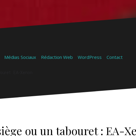
Médias Sociaux
Rédaction Web
WordPress
Contact
bouret : EA-Xenon
siège ou un tabouret : EA-X