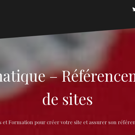
rmatique – Référence
de sites
s et Formation pour créer votre site et assurer son référ