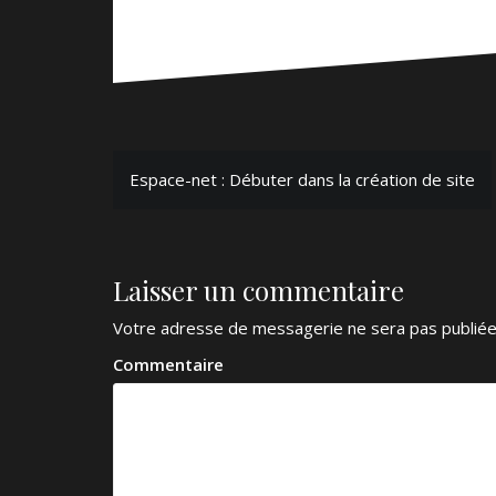
N
Espace-net : Débuter dans la création de site
a
v
Laisser un commentaire
i
g
Votre adresse de messagerie ne sera pas publiée
a
Commentaire
t
i
o