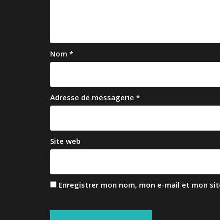
n
d
e
Nom
*
l
’
a
Adresse de messagerie
*
r
t
i
Site web
c
l
e
Enregistrer mon nom, mon e-mail et mon si