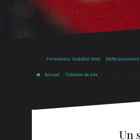
Formations Visibilité Web
Référencement
/
/
Accueil
Création de site
Un siège ou un ta
Un 