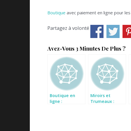
Boutique
avec paiement en ligne pour les
Partagez à volonté
Avez-Vous 3 Minutes De Plus ?
Boutique en
Miroirs et
ligne :
Trumeaux :
madeinmode.fr
Marie-Eve
Rosenthal